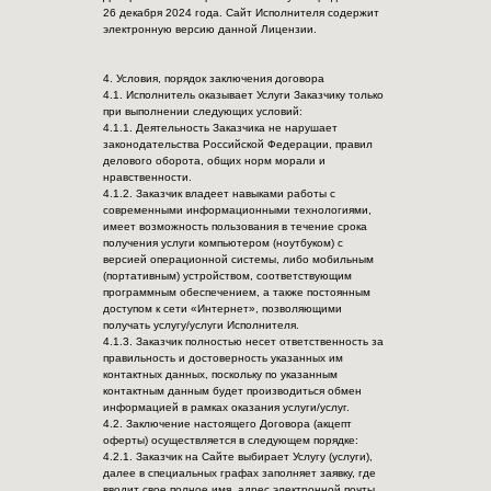
26 декабря 2024 года. Сайт Исполнителя содержит
электронную версию данной Лицензии.
4. Условия, порядок заключения договора
4.1. Исполнитель оказывает Услуги Заказчику только
при выполнении следующих условий:
4.1.1. Деятельность Заказчика не нарушает
законодательства Российской Федерации, правил
делового оборота, общих норм морали и
нравственности.
4.1.2. Заказчик владеет навыками работы с
современными информационными технологиями,
имеет возможность пользования в течение срока
получения услуги компьютером (ноутбуком) с
версией операционной системы, либо мобильным
(портативным) устройством, соответствующим
программным обеспечением, а также постоянным
доступом к сети «Интернет», позволяющими
получать услугу/услуги Исполнителя.
4.1.3. Заказчик полностью несет ответственность за
правильность и достоверность указанных им
контактных данных, поскольку по указанным
контактным данным будет производиться обмен
информацией в рамках оказания услуги/услуг.
4.2. Заключение настоящего Договора (акцепт
оферты) осуществляется в следующем порядке:
4.2.1. Заказчик на Сайте выбирает Услугу (услуги),
далее в специальных графах заполняет заявку, где
вводит свое полное имя, адрес электронной почты,