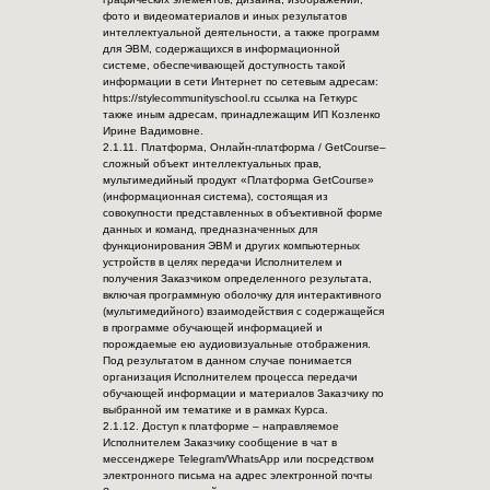
фото и видеоматериалов и иных результатов
интеллектуальной деятельности, а также программ
для ЭВМ, содержащихся в информационной
системе, обеспечивающей доступность такой
информации в сети Интернет по сетевым адресам:
https://stylecommunityschool.ru ссылка на Геткурс
также иным адресам, принадлежащим ИП Козленко
Ирине Вадимовне.
2.1.11. Платформа, Онлайн-платформа / GetCourse–
сложный объект интеллектуальных прав,
мультимедийный продукт «Платформа GetCourse»
(информационная система), состоящая из
совокупности представленных в объективной форме
данных и команд, предназначенных для
функционирования ЭВМ и других компьютерных
устройств в целях передачи Исполнителем и
получения Заказчиком определенного результата,
включая программную оболочку для интерактивного
(мультимедийного) взаимодействия с содержащейся
в программе обучающей информацией и
порождаемые ею аудиовизуальные отображения.
Под результатом в данном случае понимается
организация Исполнителем процесса передачи
обучающей информации и материалов Заказчику по
выбранной им тематике и в рамках Курса.
2.1.12. Доступ к платформе – направляемое
Исполнителем Заказчику сообщение в чат в
мессенджере Telegram/WhatsApp или посредством
электронного письма на адрес электронной почты