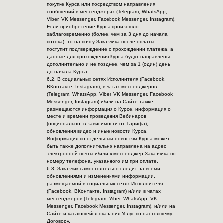
покупке Курса или посредством направления
сообщений в мессенджерах (Telegram, WhatsApp,
Viber, VK Messenger, Facebook Messenger, Instagram).
Если приобретение Курса произошло
заблаговременно (более, чем за 3 дня до начала
потока), то на почту Заказчика после оплаты
поступит подтверждение о прохождении платежа, а
данные для прохождения Курса будут направлены
дополнительно и не позднее, чем за 1 (один) день
до начала Курса.
6.2. В социальных сетях Исполнителя (Facebook,
ВКонтакте, Instagram), в чатах мессенджеров
(Telegram, WhatsApp, Viber, VK Messenger, Facebook
Messenger, Instagram) и/или на Сайте также
размещаются информация о Курсе, информация о
месте и времени проведения Вебинаров
(опционально, в зависимости от Тарифа),
обновления видео и иные новости Курса.
Информация по отдельным новостям Курса может
быть также дополнительно направлена на адрес
электронной почты и/или в мессенджер Заказчика по
номеру телефона, указанного им при оплате.
6.3. Заказчик самостоятельно следит за всеми
обновлениями и изменениями информации,
размещаемой в социальных сетях Исполнителя
(Facebook, ВКонтакте, Instagram) и/или в чатах
мессенджеров (Telegram, Viber, WhatsApp, VK
Messenger, Facebook Messenger, Instagram), и/или на
Сайте и касающейся оказания Услуг по настоящему
Договору.