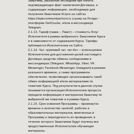
Заказчика, указанный последним при оплате,
подтверждающее факт заключения Договора, и
содержащее информацию, необходимую для
получения Заказчиком Услуги на сайтах
https://stylecommunityschool.ru ссылка на Геткурс -
платформе GetCourse, и/или в мессенджере
Telegram.
2.1.13. Тариф (также – Пакет) – стоимость Услуг
Исполнителя в рамках выбранного Заказчиком Курса
и в зависимости от содержания Курса. Тарифы
публикуются Исполнителем на Сайте.
2.1.14. Чат, групповой чат, чат-бот – используемое
Исполнителем для достижения целей настоящего
Договора средство обмена сообщениями в
мессенджерах (Telegram, WhatsApp, Viber, VK
Messenger, Facebook Messenger, Instagram) в режиме
реального времени, а также программное
обеспечение, позволяющее организовывать такой
обмен информацией и/или материалами по
тематике Курса. Под результатом в данном случае
понимается организация Исполнителем процесса
передачи информации и материалов Заказчику по
выбранной им тематике и в рамках Курса.
2.1.15. Срок освоения Программы – промежуток
времени и количество занятий, рабочих и
образовательных материалов, включенных в
Программу и периодичность их проведения, в
течение которого Заказчиком будут изучены все
предоставленные Исполнителем обучающие
материалы.