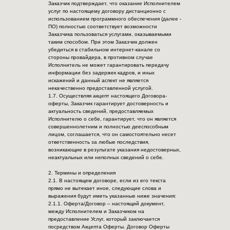
Заказчик подтверждает, что оказание Исполнителем
услуг по настоящему договору дистанционно с
использованием программного обеспечения (далее -
ПО) полностью соответствует возможности
Заказчика пользоваться услугами, оказываемыми
таким способом. При этом Заказчик должен
убедиться в стабильном интернет-канале со
стороны провайдера, в противном случае
Исполнитель не может гарантировать передачу
информации без задержек кадров, и иных
искажений и данный аспект не является
некачественно предоставленной услугой.
1.7. Осуществляя акцепт настоящего Договора-
оферты, Заказчик гарантирует достоверность и
актуальность сведений, предоставляемых
Исполнителю о себе, гарантирует, что он является
совершеннолетним и полностью дееспособным
лицом, соглашается, что он самостоятельно несет
ответственность за любые последствия,
возникающие в результате указания недостоверных,
неактуальных или неполных сведений о себе.
2. Термины и определения
2.1. В настоящем договоре, если из его текста
прямо не вытекает иное, следующие слова и
выражения будут иметь указанные ниже значения:
2.1.1. Оферта/Договор – настоящий документ,
между Исполнителем и Заказчиком на
предоставление Услуг, который заключается
посредством Акцепта Оферты. Договор Оферты