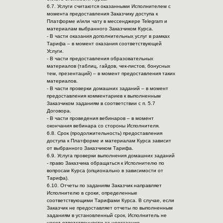
6.7. Услуги считаются оказанными Исполнителем с
момента предоставления Заказчику доступа к
Платформе и/или чату в мессенджере Telegram и
материалам выбранного Заказчиком Курса.
- В части оказания дополнительных услуг в рамках
Тарифа – в момент оказания соответствующей
Услуги.
- В части предоставления образовательных
материалов (таблиц, гайдов, чек-листов, бонусных
тем, презентаций) – в момент предоставления таких
материалов.
- В части проверки домашних заданий – в момент
предоставления комментариев к выполненным
Заказчиком заданиям в соответствии с п. 5.7
Договора.
- В части проведения вебинаров – в момент
окончания вебинара со стороны Исполнителя.
6.8. Срок (продолжительность) предоставления
доступа к Платформе и материалам Курса зависит
от выбранного Заказчиком Тарифа.
6.9. Услуга проверки выполнения домашних заданий
- право Заказчика обращаться к Исполнителю по
вопросам Курса (опционально в зависимости от
Тарифа).
6.10. Отчеты по заданиям Заказчик направляет
Исполнителю в сроки, определенные
соответствующими Тарифами Курса. В случае, если
Заказчик не предоставляет отчеты по выполненным
заданиям в установленный срок, Исполнитель не
несет ответственности за неоказание