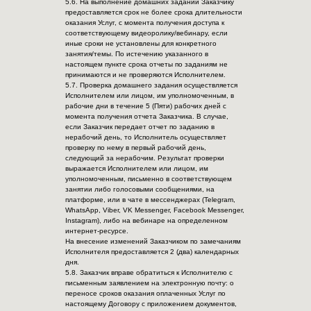
5.6. На выполнение домашних заданий Заказчику
предоставляется срок не более срока длительности
оказания Услуг, с момента получения доступа к
соответствующему видеоролику/вебинару, если
иные сроки не установлены для конкретного
занятия/темы. По истечению указанного в
настоящем пункте срока отчеты по заданиям не
принимаются и не проверяются Исполнителем.
5.7. Проверка домашнего задания осуществляется
Исполнителем или лицом, им уполномоченным, в
рабочие дни в течение 5 (Пяти) рабочих дней с
момента получения отчета Заказчика. В случае,
если Заказчик передает отчет по заданию в
нерабочий день, то Исполнитель осуществляет
проверку по нему в первый рабочий день,
следующий за нерабочим. Результат проверки
выражается Исполнителем или лицом, им
уполномоченным, письменно в соответствующем
занятии либо голосовыми сообщениями, на
платформе, или в чате в мессенджерах (Telegram,
WhatsApp, Viber, VK Messenger, Facebook Messenger,
Instagram), либо на вебинаре на определенном
интернет-ресурсе.
На внесение изменений Заказчиком по замечаниям
Исполнителя предоставляется 2 (два) календарных
дня.
5.8. Заказчик вправе обратиться к Исполнителю с
письменным заявлением на электронную почту: о
переносе сроков оказания оплаченных Услуг по
настоящему Договору с приложением документов,