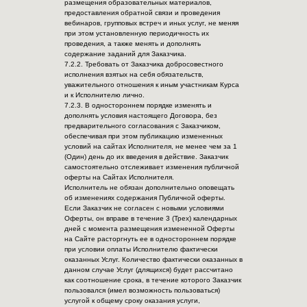
размещения образовательных материалов,
предоставления обратной связи и проведения
вебинаров, групповых встреч и иных услуг, не меняя
при этом установленную периодичность их
проведения, а также менять и дополнять
содержание заданий для Заказчика.
7.2.2. Требовать от Заказчика добросовестного
исполнения взятых на себя обязательств,
уважительного отношения к иным участникам Курса
и к Исполнителю лично.
7.2.3. В одностороннем порядке изменять и
дополнять условия настоящего Договора, без
предварительного согласования с Заказчиком,
обеспечивая при этом публикацию измененных
условий на сайтах Исполнителя, не менее чем за 1
(Один) день до их введения в действие. Заказчик
самостоятельно отслеживает изменения публичной
оферты на Сайтах Исполнителя.
Исполнитель не обязан дополнительно оповещать
об изменениях содержания Публичной оферты.
Если Заказчик не согласен с новыми условиями
Оферты, он вправе в течение 3 (Трех) календарных
дней с момента размещения измененной Оферты
на Сайте расторгнуть ее в одностороннем порядке
при условии оплаты Исполнителю фактически
оказанных Услуг. Количество фактически оказанных в
данном случае Услуг (длящихся) будет рассчитано
как соотношение срока, в течение которого Заказчик
пользовался (имел возможность пользоваться)
услугой к общему сроку оказания услуги,