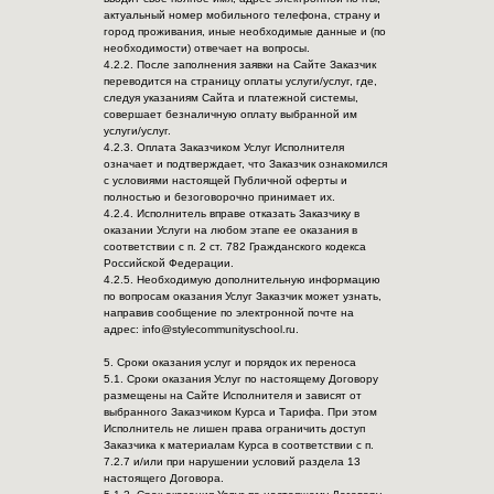
актуальный номер мобильного телефона, страну и
город проживания, иные необходимые данные и (по
необходимости) отвечает на вопросы.
4.2.2. После заполнения заявки на Сайте Заказчик
переводится на страницу оплаты услуги/услуг, где,
следуя указаниям Сайта и платежной системы,
совершает безналичную оплату выбранной им
услуги/услуг.
4.2.3. Оплата Заказчиком Услуг Исполнителя
означает и подтверждает, что Заказчик ознакомился
с условиями настоящей Публичной оферты и
полностью и безоговорочно принимает их.
4.2.4. Исполнитель вправе отказать Заказчику в
оказании Услуги на любом этапе ее оказания в
соответствии с п. 2 ст. 782 Гражданского кодекса
Российской Федерации.
4.2.5. Необходимую дополнительную информацию
по вопросам оказания Услуг Заказчик может узнать,
направив сообщение по электронной почте на
адрес: info@stylecommunityschool.ru.
5. Сроки оказания услуг и порядок их переноса
5.1. Сроки оказания Услуг по настоящему Договору
размещены на Сайте Исполнителя и зависят от
выбранного Заказчиком Курса и Тарифа. При этом
Исполнитель не лишен права ограничить доступ
Заказчика к материалам Курса в соответствии с п.
7.2.7 и/или при нарушении условий раздела 13
настоящего Договора.