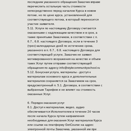
последним указанного обращения Заказчик вправе
перечислить остальную часть стоимости
непосредственно перед началом Курса в новом
потоке, но по цене курса, установленной для
соответствующего потока, в который переносится
участие заявителя.
5.11. Услуги по настоящему Договору считаются
оказанными с надлежащим качеством и в срок, а
также принятыми Заказчиком, в соответствии с п.
6.7., 6.8. настоящего Договора, если в течение 3
(трех) календарных дней по истечению срока,
указанного в п. 6.7., 6.8. настоящего Договора для
соответствующей услуги, Заказчик не заявил
мотивированного возражения на качество и объем
таких Услуг путем отправки соответствующей
обращения по адресу info@stylecommunityschool.ru
5.12. Бонусная услуга, материалы - доступ к
материалам основного курса и дополнительных
материалов сохраняется за Заказчиком на срок,
предусмотренный п. 5.1. Договора, в соответствии с
выбранным Тарифом и не влияет на стоимость
оказанных Услуг.
6. Порядок оказания услуг
6.1. Доступ к материалам, видео, аудио
обеспечивается Исполнителем в течении 24 часов
после начала Курса путем направления
необходимых для оказания Услуг материалов Курса
или ссылки на платформу GetCourse на адрес
электронной почты Заказчика, указанной им при