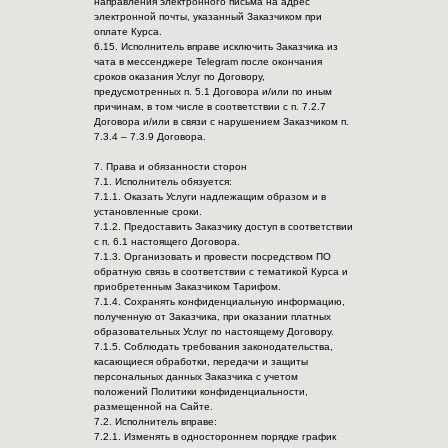
направления электронного письма на адрес
электронной почты, указанный Заказчиком при
оплате Курса.
6.15. Исполнитель вправе исключить Заказчика из
чата в мессенджере Telegram после окончания
сроков оказания Услуг по Договору,
предусмотренных п. 5.1 Договора и/или по иным
причинам, в том числе в соответствии с п. 7.2.7
Договора и/или в связи с нарушением Заказчиком п.
7.3.4 – 7.3.9 Договора.
7. Права и обязанности сторон
7.1. Исполнитель обязуется:
7.1.1. Оказать Услуги надлежащим образом и в
установленные сроки.
7.1.2. Предоставить Заказчику доступ в соответствии
с п. 6.1 настоящего Договора.
7.1.3. Организовать и провести посредством ПО
обратную связь в соответствии с тематикой Курса и
приобретенным Заказчиком Тарифом.
7.1.4. Сохранять конфиденциальную информацию,
полученную от Заказчика, при оказании платных
образовательных Услуг по настоящему Договору.
7.1.5. Соблюдать требования законодательства,
касающиеся обработки, передачи и защиты
персональных данных Заказчика с учетом
положений Политики конфиденциальности,
размещенной на Сайте.
7.2. Исполнитель вправе:
7.2.1. Изменять в одностороннем порядке график