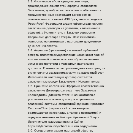
1.3. Физическое и/или юридическое лицо,
производящее акцепт этой оферты, становится
Заказчиком, приобретает все права и обязанности,
предусмотренные настоящим договором (в
соответствии со статьей 438 Гражданского кодекса
Российской Федерации акцепт оферты равносилен
заключению договора на условиях, изложенных в
оферте), а Исполнитель и Заказчик совместно –
Сторонами договора Оферты. Заказчик обязан
полностью ознакомиться с настоящим документом
до внесения оплаты.
1.4. Акцептом (принятием) настоящей публичной
оферты является осуществление Заказчиком полной
или частичной оплаты платных образовательных
услуг в соответствии с условиями настоящего
договора. С момента поступления денежных средств
в счет оплаты оказываемых услуг на расчетный счет
Исполнителя, настоящий договор считается
заключенным между Заказчиком и Исполнителем.
1.5. Принятие настоящей Оферты и соответственно,
заключение Договора означает, что Заказчик в
необходимой для него степени ознакомился с
условиями настоящего договора и правилами
платежной системы, спецификой функционирования
Системы/Платформы и сайта, на котором
размещаются материалы, а также с программой и
порядком оказания любой приобретаемой Услуги
Исполнителя, размещенных на Сайте
https://stylecommunityschool.ru и его поддоменах.
1.6. Осуществляя акцепт настоящей оферты,