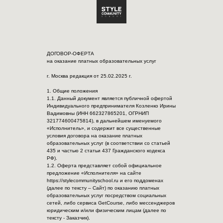
ДОГОВОР-ОФЕРТА
на оказание платных образовательных услуг
г. Москва редакция от 25.02.2025 г.
1. Общие положения
1.1. Данный документ является публичной офертой
Индивидуального предпринимателя Козленко Ирины
Вадимовны (ИНН 662327865201, ОГРНИП
321774600475814), в дальнейшем именуемого
«Исполнитель», и содержит все существенные
условия договора на оказание платных
образовательных услуг (в соответствии со статьей
435 и частью 2 статьи 437 Гражданского кодекса
РФ).
1.2. Оферта представляет собой официальное
предложение «Исполнителя» на сайте
https://stylecommunityschool.ru и его поддоменах
(далее по тексту – Сайт) по оказанию платных
образовательных услуг посредством социальных
сетей, либо сервиса GetCourse, либо мессенджеров
юридическим и/или физическим лицам (далее по
тексту - Заказчик).