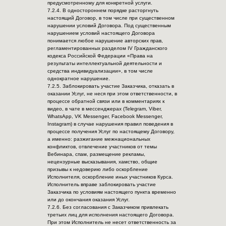
предусмотренному для конкретной услуги.
7.2.4. В одностороннем порядке расторгнуть
настоящий Договор, в том числе при существенном
нарушении условий Договора. Под существенным
нарушением условий настоящего Договора
понимается любое нарушение авторских прав,
регламентированных разделом IV Гражданского
кодекса Российской Федерации «Права на
результаты интеллектуальной деятельности и
средства индивидуализации», в том числе
однократное нарушение.
7.2.5. Заблокировать участие Заказчика, отказать в
оказании Услуг, не неся при этом ответственности, в
процессе обратной связи или в комментариях к
видео, в чате в мессенджерах (Telegram, Viber,
WhatsApp, VK Messenger, Facebook Messenger,
Instagram) в случае нарушения правил поведения в
процессе получения Услуг по настоящему Договору,
а именно: разжигание межнациональных
конфликтов, отвлечение участников от темы
Вебинара, спам, размещение рекламы,
нецензурные высказывания, хамство, общие
призывы к недоверию либо оскорбление
Исполнителя, оскорбление иных участников Курса.
Исполнитель вправе заблокировать участие
Заказчика по условиям настоящего пункта временно
или до окончания оказания Услуг.
7.2.6. Без согласования с Заказчиком привлекать
третьих лиц для исполнения настоящего Договора.
При этом Исполнитель не несет ответственность за