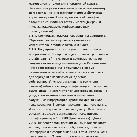
материалов, а также для оперативной связи с
Заказчиком в рамках оказания услуг по настоящему
Договору, а именно: фамилия и имя, действующий
адрес электронной почты, контактный телефон,
аккаунты в социальных сетях и мессенджерах, и
иную запрашиваемую информацию (при
необходимости).
7.3.4. Соблюдать правила поведения на занятиях с
Обратной связью и проявлять уважение к
Исполнителю, другим участникам Курса.
7.3.5. Воздерживаться от осуществления записи,
копирования вебинаров и видеороликов, трансляции
онлайн занятий, текстовых и других материалов,
полученных им в ходе получения услуг Исполнителя,
и их распространения (в том числе в форме
размещения в сети «Интернет», а также за плату,
для передачи в коллективную/долевую
собственность), от ретрансляции (в том числе
платной) вебинаров, видеоконференций для лиц, не
заключивших с Исполнителем договора на оказание
услуг, а также иным способом использовать
полученную информацию, кроме как для личного
использования. В случае нарушения данного пункта
Исполнитель приостанавливает доступ Заказчика к
услугам, а Заказчик выплачивает исполнителю
штраф в размере 300 000 (Триста тысяч) рублей.
7.3.6. Не передавать третьим лицам и обеспечивать
конфиденциальность паролей, ссылок доступа к
Платформе и в специальное ПО, в том числе в чаты
в мессенджере Telegram, а также ссылок на место