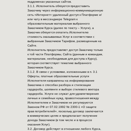
поддоменах указанных сайтов.
3.1.1. Исполнитель обязуется предоставить
Заказчику через информационно-коммуникационную
сеть «Интернет» удаленный доступ к Платформе и/
или чату в мессенджере Telegram к
образовательным материалам выбранного
Заказчиком Курса (далее по тексту – Услуги), а
Заказчик обязуется оплатить Исполнителю
стоимость оказываемых Услуг в соответствии с
выбранным Заказчиком Тарифом, размещенным на
Сайте.
Исполнитель предоставляет доступ Заказчику только
к той части Платформы, Сайта (данным и командам,
материалам, необходимым для доступа к Курсу),
которая соответствует тематике выбранного
Заказчиком Курса.
3.1.2. В связи с условиями, изложенными в п. 3.1
Оферты, платные образовательные услуги
Исполнителя направлены на информирование
Заказчика о способах разбора и стилизации
гардероба, шоппинге и выборе стилевого вектора
гардероба. Услуги не служат для удовлетворения
личных и семейных нужд, правоотношения между
Исполнителем и Заказчиком не регулируются
Законом РФ от 07.02.1992 № 2300-1 «О защите
прав потребителей», поскольку договор заключается
в коммерческих целях и предполагает получение
дохода Заказчиком (в том числе и в процессе
оказания Услуг).
3.2. Договор действует в отношении любого Курса,