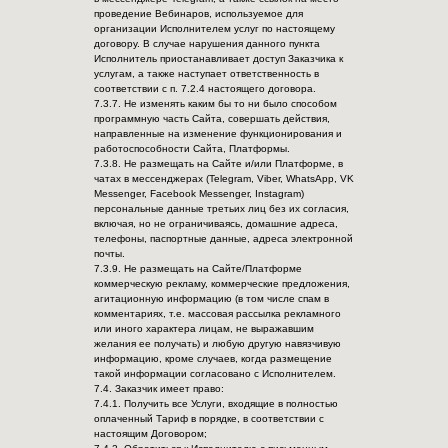
проведение Вебинаров, используемое для
организации Исполнителем услуг по настоящему
договору. В случае нарушения данного пункта
Исполнитель приостанавливает доступ Заказчика к
услугам, а также наступает ответственность в
соответствии с п. 7.2.4 настоящего договора.
7.3.7. Не изменять каким бы то ни было способом
программную часть Сайта, совершать действия,
направленные на изменение функционирования и
работоспособности Сайта, Платформы.
7.3.8. Не размещать на Сайте и/или Платформе, в
чатах в мессенджерах (Telegram, Viber, WhatsApp, VK
Messenger, Facebook Messenger, Instagram)
персональные данные третьих лиц без их согласия,
включая, но не ограничиваясь, домашние адреса,
телефоны, паспортные данные, адреса электронной
почты.
7.3.9. Не размещать на Сайте/Платформе
коммерческую рекламу, коммерческие предложения,
агитационную информацию (в том числе спам в
комментариях, т.е. массовая рассылка рекламного
или иного характера лицам, не выражавшим
желания ее получать) и любую другую навязчивую
информацию, кроме случаев, когда размещение
такой информации согласовано с Исполнителем.
7.4. Заказчик имеет право:
7.4.1. Получить все Услуги, входящие в полностью
оплаченный Тариф в порядке, в соответствии с
настоящим Договором;