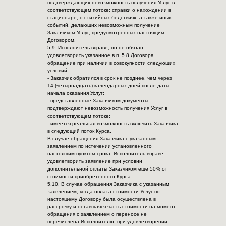
подтверждающих невозможность получения Услуг в
соответствующем потоке: справки о нахождении в
стационаре, о стихийных бедствиях, а также иных
событий, делающих невозможным получение
Заказчиком Услуг, предусмотренных настоящим
Договором.
5.9. Исполнитель вправе, но не обязан
удовлетворить указанное в п. 5.8 Договора
обращение при наличии в совокупности следующих
условий:
- Заказчик обратился в срок не позднее, чем через
14 (четырнадцать) календарных дней после даты
начала оказания Услуг;
- представленные Заказчиком документы
подтверждают невозможность получения Услуг в
соответствующем потоке;
- имеется реальная возможность включить Заказчика
в следующий поток Курса.
В случае обращения Заказчика с указанным
заявлением по истечении установленного
настоящим пунктом срока, Исполнитель вправе
удовлетворить заявление при условии
дополнительной оплаты Заказчиком еще 50% от
стоимости приобретенного Курса.
5.10. В случае обращения Заказчика с указанным
заявлением, когда оплата стоимости Услуг по
настоящему Договору была осуществлена в
рассрочку и оставшаяся часть стоимости на момент
обращения с заявлением о переносе не
перечислена Исполнителю, при удовлетворении