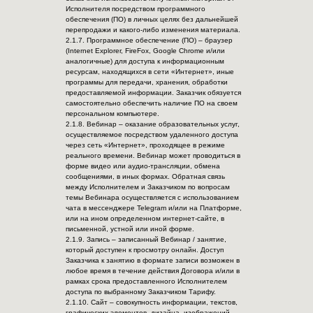
Исполнителя посредством программного
обеспечения (ПО) в личных целях без дальнейшей
перепродажи и какого-либо изменения материала.
2.1.7. Программное обеспечение (ПО) – браузер
(Internet Explorer, FireFox, Google Chrome и/или
аналогичные) для доступа к информационным
ресурсам, находящихся в сети «Интернет», иные
программы для передачи, хранения, обработки
предоставляемой информации. Заказчик обязуется
самостоятельно обеспечить наличие ПО на своем
персональном компьютере.
2.1.8. Вебинар – оказание образовательных услуг,
осуществляемое посредством удаленного доступа
через сеть «Интернет», проходящее в режиме
реального времени. Вебинар может проводиться в
форме видео или аудио-трансляции, обмена
сообщениями, в иных формах. Обратная связь
между Исполнителем и Заказчиком по вопросам
темы Вебинара осуществляется с использованием
чата в мессенджере Telegram и/или на Платформе,
или на ином определенном интернет-сайте, в
письменной, устной или иной форме.
2.1.9. Запись – записанный Вебинар / занятие,
который доступен к просмотру онлайн. Доступ
Заказчика к занятию в формате записи возможен в
любое время в течение действия Договора и/или в
рамках срока предоставленного Исполнителем
доступа по выбранному Заказчиком Тарифу.
2.1.10. Сайт – совокупность информации, текстов,
графических элементов, дизайна, изображений,