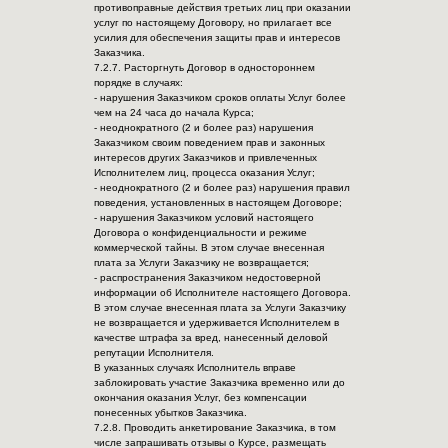
противоправные действия третьих лиц при оказании
услуг по настоящему Договору, но прилагает все
усилия для обеспечения защиты прав и интересов
Заказчика.
7.2.7. Расторгнуть Договор в одностороннем
порядке в случаях:
- нарушения Заказчиком сроков оплаты Услуг более
чем на 24 часа до начала Курса;
- неоднократного (2 и более раз) нарушения
Заказчиком своим поведением прав и законных
интересов других Заказчиков и привлеченных
Исполнителем лиц, процесса оказания Услуг;
- неоднократного (2 и более раз) нарушения правил
поведения, установленных в настоящем Договоре;
- нарушения Заказчиком условий настоящего
Договора о конфиденциальности и режиме
коммерческой тайны. В этом случае внесенная
плата за Услуги Заказчику не возвращается;
- распространения Заказчиком недостоверной
информации об Исполнителе настоящего Договора.
В этом случае внесенная плата за Услуги Заказчику
не возвращается и удерживается Исполнителем в
качестве штрафа за вред, нанесенный деловой
репутации Исполнителя.
В указанных случаях Исполнитель вправе
заблокировать участие Заказчика временно или до
окончания оказания Услуг, без компенсации
понесенных убытков Заказчика.
7.2.8. Проводить анкетирование Заказчика, в том
числе запрашивать отзывы о Курсе, размещать