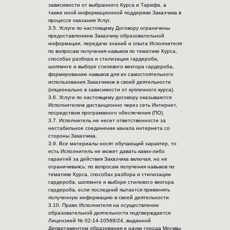
зависимости от выбранного Курса и Тарифа, а
также иной информационной поддержки Заказчика в
процессе оказания Услуг.
3.5. Услуги по настоящему Договору ограничены
предоставлением Заказчику образовательной
информации, передачи знаний и опыта Исполнителя
по вопросам получения навыков по тематике Курса,
способах разбора и стилизации гардероба,
шоппинге и выборе стилевого вектора гардероба,
формированию навыков для их самостоятельного
использования Заказчиком в своей деятельности
(опционально в зависимости от купленного курса).
3.6. Услуги по настоящему договору оказываются
Исполнителем дистанционно через сеть Интернет,
посредством программного обеспечения (ПО).
3.7. Исполнитель не несет ответственности за
нестабильное соединение канала интернета со
стороны Заказчика.
3.9. Все материалы носят обучающий характер, то
есть Исполнитель не может давать каких-либо
гарантий за действия Заказчика включая, но не
ограничиваясь: по вопросам получения навыков по
тематике Курса, способах разбора и стилизации
гардероба, шоппинге и выборе стилевого вектора
гардероба, если последний пытается применять
полученную информацию в своей деятельности.
3.10. Право Исполнителя на осуществление
образовательной деятельности подтверждается
Лицензией № 02-14-10588/24, выданной
Департаментом образования и науки города Москвы