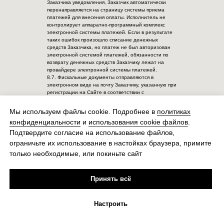
Заказчика уведомления, Заказчик автоматически
перенаправляется на страницу системы приема
платежей для внесения оплаты. Исполнитель не
контролирует аппаратно-программный комплекс
электронной системы платежей. Если в результате
таких ошибок произошло списание денежных
средств Заказчика, но платеж не был авторизован
электронной системой платежей, обязанности по
возврату денежных средств Заказчику лежат на
провайдере электронной системы платежей.
8.7. Фискальные документы отправляются в
электронном виде на почту Заказчику, указанную при
регистрации на Сайте в соответствии с
действующим законодательством Российской
Федерации.
Мы используем файлы cookie. Подробнее в
политиках
8.8. Исполнитель не отвечает по обязательствам и
конфиденциальности
и
использования cookie файлов
.
убыткам Заказчика, возникшим в процессе изучения
материалов.
Подтвердите согласие на использование файлов,
8.9. Обязательства Исполнителя считаются
ограничьте их использование в настойках браузера, примите
исполненными в момент предоставления Заказчику
доступа к Платформе и материалам Курса.
только необходимые, или покиньте сайт
8.10. При досрочном расторжении Договора по
инициативе Заказчика до или после получения
доступа к Платформе и материалам выбранного
Принять всё
Курса стоимость оказываемых Услуг по Договору не
подлежит возврату в полном объеме, поскольку
Исполнителем до момента начала Курса
Настроить
производится анализ анкет предзаписи,
предоставление чек-листов, гайдов, анализ
планируемой деятельности Заказчика для