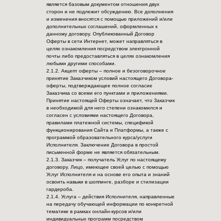
является базовым документом отношения двух
сторон и не подлежит обсуждению. Все дополнения
и изменения вносятся с помощью приложений и/или
дополнительных соглашений, оформленных к
данному договору. Опубликованный Договор
Оферты в сети Интернет, может направляться в
целях ознакомления посредством электронной
почты либо предоставляться в целях ознакомления
любыми другими способами.
2.1.2. Акцепт оферты – полное и безоговорочное
принятие Заказчиком условий настоящего Договора-
оферты, подтверждающее полное согласие
Заказчика со всеми его пунктами и приложениями.
Принятие настоящей Оферты означает, что Заказчик
в необходимой для него степени ознакомился и
согласен с условиями настоящего Договора,
правилами платежной системы, спецификой
функционирования Сайта и Платформы, а также с
программой образовательного курса/услуги
Исполнителя. Заключение Договора в простой
письменной форме не является обязательным.
2.1.3. Заказчик – получатель Услуг по настоящему
договору. Лицо, имеющее своей целью с помощью
Услуг Исполнителя и на основе его опыта и знаний
освоить навыки в шоппинге, разборе и стилизации
гардероба.
2.1.4. Услуга – действия Исполнителя, направленные
на передачу обучающей информации по конкретной
тематике в рамках онлайн-курсов и/или
индивидуальных программ посредством