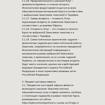
2.1.16. Продолжительность оказания Услуг –
промежуток времени, в течение которого
Исполнителем предоставляется доступ ко всем
образовательным материалам Курса в соответствии
с выбранными Заказчиком тематикой и Тарифом.
2.1.17. Сумма возврата – стоимость Услуг,
подлежащая возврату по заявлению Заказчика в
соответствии с условиями Оферты.
2.1.18. Стоимость Услуг – это стоимость полного
Курса по выбранной Заказчиком тематике и в
соответствии с Тарифом.
2.1.19. Самостоятельные практические задания –
практические задания для самостоятельной работы
Заказчика, направленного на изучение переданной
Исполнителем обучающей информации и
материалов в рамках выбранной Заказчиком
тематики, и выполнение на их основе заданий.
Термины, не определенные в настоящем разделе,
будут иметь значения, данные им в действующей
редакции Гражданского кодекса Российской
Федерации и иных нормативно-правовых актах
Российской Федерации.
3. Предмет договора-оферты
3.1. Предметом настоящей оферты является
возмездное оказание Заказчику платных
образовательных услуг в сфере шоппинга, разбора
и стилизации гардероба в рамках тематики Курса,
размещенного на сайтах:
https://stylecommunityschool.ru ссылка на Геткурс и