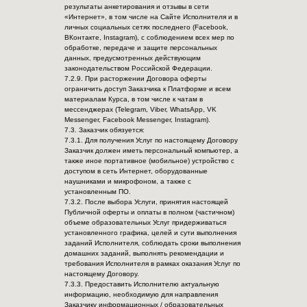
результаты анкетирования и отзывы в сети
«Интернет», в том числе на Сайте Исполнителя и в
личных социальных сетях последнего (Facebook,
ВКонтакте, Instagram), с соблюдением всех мер по
обработке, передаче и защите персональных
данных, предусмотренных действующим
законодательством Российской Федерации.
7.2.9. При расторжении Договора оферты
ограничить доступ Заказчика к Платформе и всем
материалам Курса, в том числе к чатам в
мессенджерах (Telegram, Viber, WhatsApp, VK
Messenger, Facebook Messenger, Instagram).
7.3. Заказчик обязуется:
7.3.1. Для получения Услуг по настоящему Договору
Заказчик должен иметь персональный компьютер, а
также иное портативное (мобильное) устройство с
доступом в сеть Интернет, оборудованные
наушниками и микрофоном, а также с
установленным ПО.
7.3.2. После выбора Услуги, принятия настоящей
Публичной оферты и оплаты в полном (частичном)
объеме образовательных Услуг придерживаться
установленного графика, целей и сути выполнения
заданий Исполнителя, соблюдать сроки выполнения
домашних заданий, выполнять рекомендации и
требования Исполнителя в рамках оказания Услуг по
настоящему Договору.
7.3.3. Предоставить Исполнителю актуальную
информацию, необходимую для направления
Заказчику информационных / образовательных