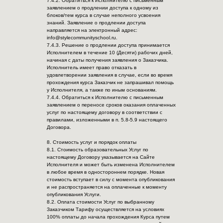
7.4.2. Обратиться к Исполнителю с письменным
заявлением о продлении доступа к одному из
блоков/тем курса в случае неполного усвоения
знаний. Заявление о продлении доступа
направляется на электронный адрес:
info@stylecommunityschool.ru.
7.4.3. Решение о продлении доступа принимается
Исполнителем в течение 10 (Десяти) рабочих дней,
начиная с даты получения заявления о Заказчика.
Исполнитель имеет право отказать в
удовлетворении заявления в случае, если во время
прохождения курса Заказчик не запрашивал помощь
у Исполнителя, а также по иным основаниям.
7.4.4. Обратиться к Исполнителю с письменным
заявлением о переносе сроков оказания оплаченных
услуг по настоящему договору в соответствии с
правилами, изложенными в п. 5.8-5.9 настоящего
Договора.
8. Стоимость услуг и порядок оплаты
8.1. Стоимость образовательных Услуг по
настоящему Договору указывается на Сайте
Исполнителя и может быть изменена Исполнителем
в любое время в одностороннем порядке. Новая
стоимость вступает в силу с момента опубликования
и не распространяется на оплаченные к моменту
опубликования Услуги.
8.2. Оплата стоимости Услуг по выбранному
Заказчиком Тарифу осуществляется на условиях
100% оплаты до начала прохождения Курса путем