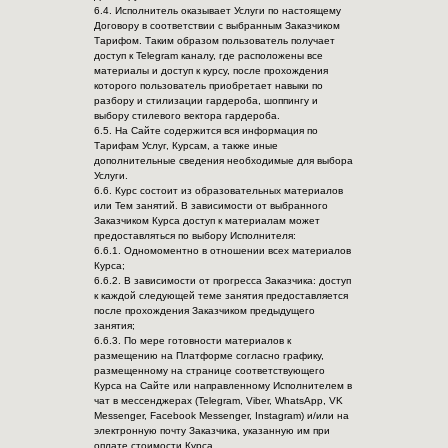
6.4. Исполнитель оказывает Услуги по настоящему
Договору в соответствии с выбранным Заказчиком
Тарифом. Таким образом пользователь получает
доступ к Telegram каналу, где расположены все
материалы и доступ к курсу, после прохождения
которого пользователь приобретает навыки по
разбору и стилизации гардероба, шоппингу и
выбору стилевого вектора гардероба.
6.5. На Сайте содержится вся информация по
Тарифам Услуг, Курсам, а также иные
дополнительные сведения необходимые для выбора
Услуги.
6.6. Курс состоит из образовательных материалов
или Тем занятий. В зависимости от выбранного
Заказчиком Курса доступ к материалам может
предоставляться по выбору Исполнителя:
6.6.1. Одномоментно в отношении всех материалов
Курса;
6.6.2. В зависимости от прогресса Заказчика: доступ
к каждой следующей теме занятия предоставляется
после прохождения Заказчиком предыдущего
занятия;
6.6.3. По мере готовности материалов к
размещению на Платформе согласно графику,
размещенному на странице соответствующего
Курса на Сайте или направленному Исполнителем в
чат в мессенджерах (Telegram, Viber, WhatsApp, VK
Messenger, Facebook Messenger, Instagram) и/или на
электронную почту Заказчика, указанную им при
оплате стоимости Курса.