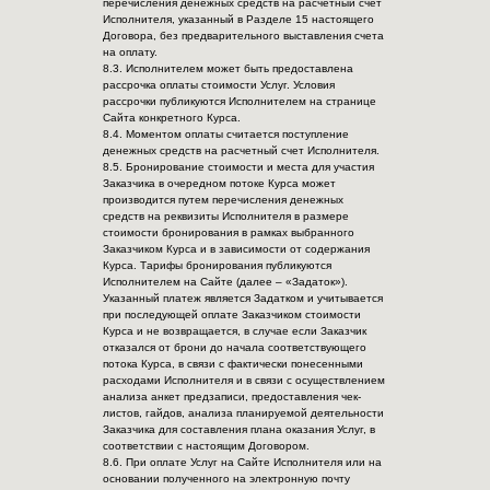
перечисления денежных средств на расчетный счет
Исполнителя, указанный в Разделе 15 настоящего
Договора, без предварительного выставления счета
на оплату.
8.3. Исполнителем может быть предоставлена
рассрочка оплаты стоимости Услуг. Условия
рассрочки публикуются Исполнителем на странице
Сайта конкретного Курса.
8.4. Моментом оплаты считается поступление
денежных средств на расчетный счет Исполнителя.
8.5. Бронирование стоимости и места для участия
Заказчика в очередном потоке Курса может
производится путем перечисления денежных
средств на реквизиты Исполнителя в размере
стоимости бронирования в рамках выбранного
Заказчиком Курса и в зависимости от содержания
Курса. Тарифы бронирования публикуются
Исполнителем на Сайте (далее – «Задаток»).
Указанный платеж является Задатком и учитывается
при последующей оплате Заказчиком стоимости
Курса и не возвращается, в случае если Заказчик
отказался от брони до начала соответствующего
потока Курса, в связи с фактически понесенными
расходами Исполнителя и в связи с осуществлением
анализа анкет предзаписи, предоставления чек-
листов, гайдов, анализа планируемой деятельности
Заказчика для составления плана оказания Услуг, в
соответствии с настоящим Договором.
8.6. При оплате Услуг на Сайте Исполнителя или на
основании полученного на электронную почту