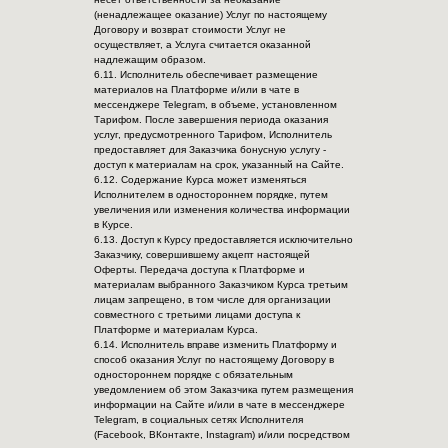
(ненадлежащее оказание) Услуг по настоящему
Договору и возврат стоимости Услуг не
осуществляет, а Услуга считается оказанной
надлежащим образом.
6.11. Исполнитель обеспечивает размещение
материалов на Платформе и/или в чате в
мессенджере Telegram, в объеме, установленном
Тарифом. После завершения периода оказания
услуг, предусмотренного Тарифом, Исполнитель
предоставляет для Заказчика бонусную услугу -
доступ к материалам на срок, указанный на Сайте.
6.12. Содержание Курса может изменяться
Исполнителем в одностороннем порядке, путем
увеличения или изменения количества информации
в Курсе.
6.13. Доступ к Курсу предоставляется исключительно
Заказчику, совершившему акцепт настоящей
Оферты. Передача доступа к Платформе и
материалам выбранного Заказчиком Курса третьим
лицам запрещено, в том числе для организации
совместного с третьими лицами доступа к
Платформе и материалам Курса.
6.14. Исполнитель вправе изменить Платформу и
способ оказания Услуг по настоящему Договору в
одностороннем порядке с обязательным
уведомлением об этом Заказчика путем размещения
информации на Сайте и/или в чате в мессенджере
Telegram, в социальных сетях Исполнителя
(Facebook, ВКонтакте, Instagram) и/или посредством