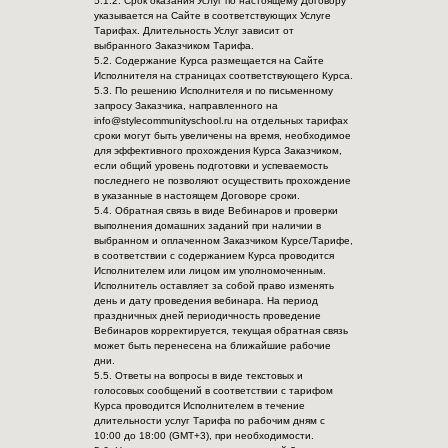
5.1.2. Срок оказания Услуг по настоящему Договору
указывается на Сайте в соответствующих Услуге
Тарифах. Длительность Услуг зависит от
выбранного Заказчиком Тарифа.
5.2. Содержание Курса размещается на Сайте
Исполнителя на страницах соответствующего Курса.
5.3. По решению Исполнителя и по письменному
запросу Заказчика, направленного на
info@stylecommunityschool.ru на отдельных тарифах
сроки могут быть увеличены на время, необходимое
для эффективного прохождения Курса Заказчиком,
если общий уровень подготовки и успеваемость
последнего не позволяют осуществить прохождение
в указанные в настоящем Договоре сроки.
5.4. Обратная связь в виде Вебинаров и проверки
выполнения домашних заданий при наличии в
выбранном и оплаченном Заказчиком Курсе/Тарифе,
в соответствии с содержанием Курса проводится
Исполнителем или лицом им уполномоченным.
Исполнитель оставляет за собой право изменять
день и дату проведения вебинара. На период
праздничных дней периодичность проведение
Вебинаров корректируется, текущая обратная связь
может быть перенесена на ближайшие рабочие
дни.
5.5. Ответы на вопросы в виде текстовых и
голосовых сообщений в соответствии с тарифом
Курса проводится Исполнителем в течение
длительности услуг Тарифа по рабочим дням с
10:00 до 18:00 (GMT+3), при необходимости.