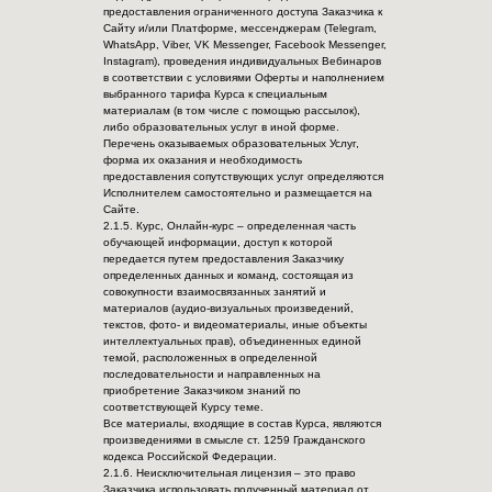
предоставления ограниченного доступа Заказчика к
Сайту и/или Платформе, мессенджерам (Telegram,
WhatsApp, Viber, VK Messenger, Facebook Messenger,
Instagram), проведения индивидуальных Вебинаров
в соответствии с условиями Оферты и наполнением
выбранного тарифа Курса к специальным
материалам (в том числе с помощью рассылок),
либо образовательных услуг в иной форме.
Перечень оказываемых образовательных Услуг,
форма их оказания и необходимость
предоставления сопутствующих услуг определяются
Исполнителем самостоятельно и размещается на
Сайте.
2.1.5. Курс, Онлайн-курс – определенная часть
обучающей информации, доступ к которой
передается путем предоставления Заказчику
определенных данных и команд, состоящая из
совокупности взаимосвязанных занятий и
материалов (аудио-визуальных произведений,
текстов, фото- и видеоматериалы, иные объекты
интеллектуальных прав), объединенных единой
темой, расположенных в определенной
последовательности и направленных на
приобретение Заказчиком знаний по
соответствующей Курсу теме.
Все материалы, входящие в состав Курса, являются
произведениями в смысле ст. 1259 Гражданского
кодекса Российской Федерации.
2.1.6. Неисключительная лицензия – это право
Заказчика использовать полученный материал от