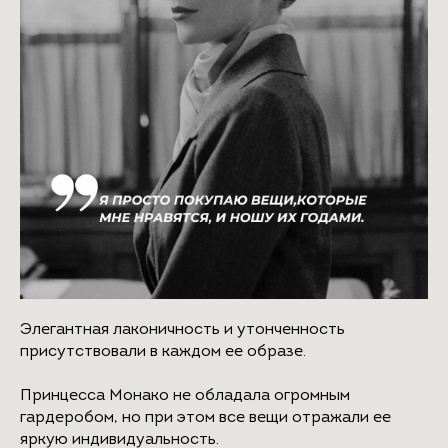
в части cookie файлов
политика использования файлов
cookie
заявление об отзыве согласия на обработку
персональных данных
Элегантная лаконичность и утонченность
присутствовали в каждом ее образе.
Принцесса Монако не обладала огромным
гардеробом, но при этом все вещи отражали ее
яркую индивидуальность.