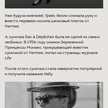
Уже будучи княгиней, Грейс Келли сломала руку и
вместо перевязи носила шелковый платок от
Hermes.
ШКОЛА
MY NEW
WARDROBE
об авторе
ЛЕКТОРИЙ
А сумочка Sac à Dépêches была ее одной из самых
для кого
любимых. В 1956 году снимок беременной
курсы
о проекте
Принцессы Монако, прикрывающей животик
результат обучения
гении моды
сумочкой от Hermes, попал на страницы журнала
блог
лекции
Life.
контакты
После этого сумочка стала невероятно популярной
и получила название Kelly.
политика конфиденциальности
реквизиты
договор оферта
политика обработки персональных данных
согласие на обработку персональных данных
согласие на информационную рассылку
согласие на обработку персональных данных