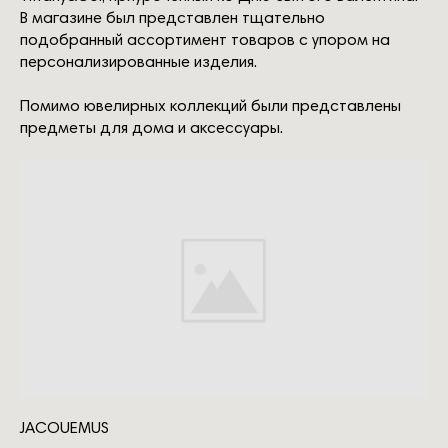
В магазине был представлен тщательно
подобранный ассортимент товаров с упором на
персонализированные изделия.
Помимо ювелирных коллекций были представлены
предметы для дома и аксессуары.
ШКОЛА
MY NEW WARDROBE
об авторе
ЛЕКТОРИЙ
для кого
курсы
о проекте
результат обучения
гении моды
JACOUEMUS
блог
лекции