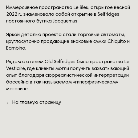
контакты
Иммерсивное пространство Le Bleu, открытое весной
2022 г., знаменовало собой открытие в Selfridges
постоянного бутика Jacquemus
политика конфиденциальности
реквизиты
Яркой деталью проекта стали торговые автоматы,
договор оферта
круглосуточно продающие знаковые сумки Chiquito и
политика обработки персональных данных
Bambino.
согласие на обработку персональных данных
согласие на информационную рассылку
Рядом с отелем Old Selfridges было пространство Le
согласие на обработку персональных данных в
части cookie файлов
Vestiaire, где клиенты могли получить захватывающий
политика использования файлов cookie
опыт благодаря сюрреалистической интерпретации
заявление об отзыве согласия на обработку
бассейна в так называемом «гиперфизическом»
персональных данных
магазине.
←
На главную страницу