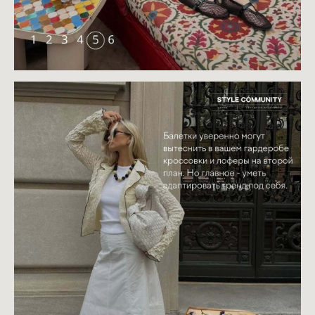
ШКОЛА
MY NEW
WARDROBE
об авторе
ЛЕКТОРИЙ
для кого
курсы
о проекте
результат обучения
гении моды