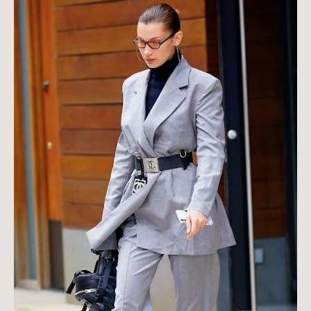
ШКОЛА
MY NEW WARDROBE
об авторе
ЛЕКТОРИЙ
для кого
курсы
о проекте
результат обучения
гении моды