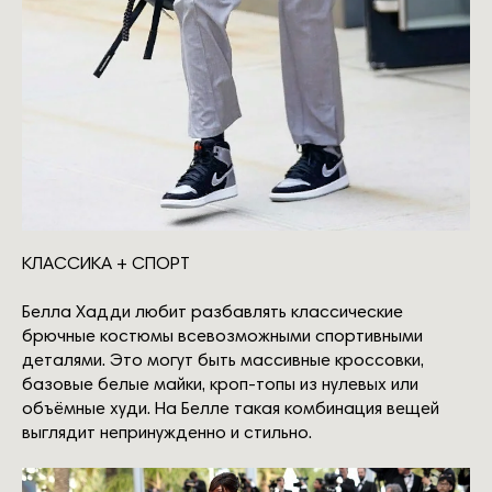
блог
лекции
контакты
политика конфиденциальности
реквизиты
договор оферта
политика обработки персональных данных
согласие на обработку персональных данных
согласие на информационную рассылку
согласие на обработку персональных данных в
КЛАССИКА + СПОРТ
части cookie файлов
политика использования файлов cookie
Белла Хадди любит разбавлять классические
заявление об отзыве согласия на обработку
персональных данных
брючные костюмы всевозможными спортивными
деталями. Это могут быть массивные кроссовки,
базовые белые майки, кроп-топы из нулевых или
объёмные худи. На Белле такая комбинация вещей
выглядит непринужденно и стильно.