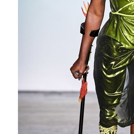
ШКОЛА
MY NEW
WARDROBE
об авторе
ЛЕКТОРИЙ
для кого
курсы
о проекте
результат обучения
гении моды
блог
лекции
контакты
политика конфиденциальности
реквизиты
договор оферта
политика обработки персональных данных
согласие на обработку персональных данных
согласие на информационную рассылку
согласие на обработку персональных данных