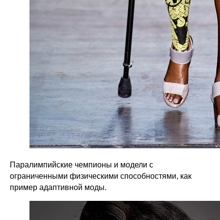
в части cookie файлов
политика использования файлов
cookie
заявление об отзыве согласия на обработку
персональных данных
Паралимпийские чемпионы и модели с
ограниченными физическими способностями, как
пример адаптивной моды.