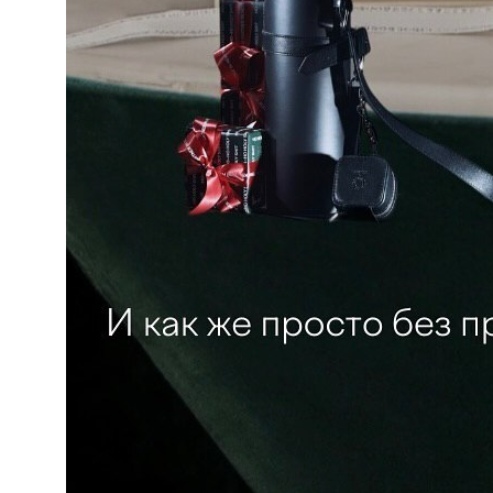
ШКОЛА
MY NEW
WARDROBE
об авторе
ЛЕКТОРИЙ
для кого
курсы
о проекте
результат обучения
гении моды
блог
лекции
контакты
политика конфиденциальности
реквизиты
договор оферта
политика обработки персональных данных