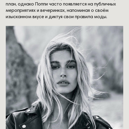
результат обучения
гении моды
план, однако Поппи часто появляется на публичных
блог
лекции
мероприятиях и вечеринках, напоминая о своём
контакты
изысканном вкусе и диктуя свои правила моды.
политика конфиденциальности
реквизиты
договор оферта
политика обработки персональных данных
согласие на обработку персональных данных
согласие на информационную рассылку
согласие на обработку персональных данных в
части cookie файлов
политика использования файлов cookie
заявление об отзыве согласия на обработку
персональных данных