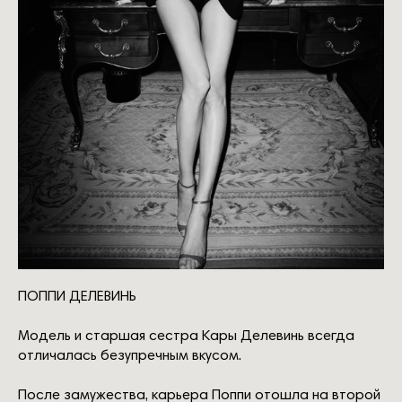
ПОППИ ДЕЛЕВИНЬ
ШКОЛА
MY NEW WARDROBE
Модель и старшая сестра Кары Делевинь всегда
отличалась безупречным вкусом.
об авторе
ЛЕКТОРИЙ
для кого
курсы
о проекте
После замужества, карьера Поппи отошла на второй