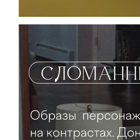
ШКОЛА
MY NEW
WARDROBE
об авторе
ЛЕКТОРИЙ
для кого
курсы
о проекте
результат обучения
гении моды
блог
лекции
контакты
политика конфиденциальности
реквизиты
договор оферта
политика обработки персональных данных
согласие на обработку персональных данных
согласие на информационную рассылку